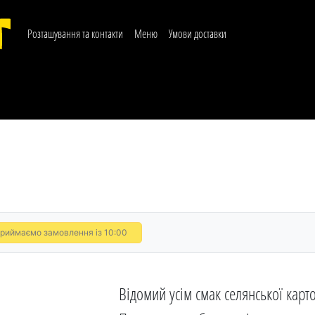
Розташування та контакти
Меню
Умови доставки
риймаємо замовлення із 10:00
Відомий усім смак селянської карто