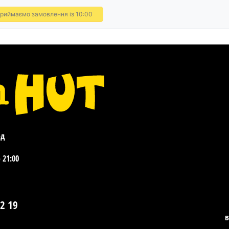
риймаємо замовлення із 10:00
од
 21:00
2 19
​